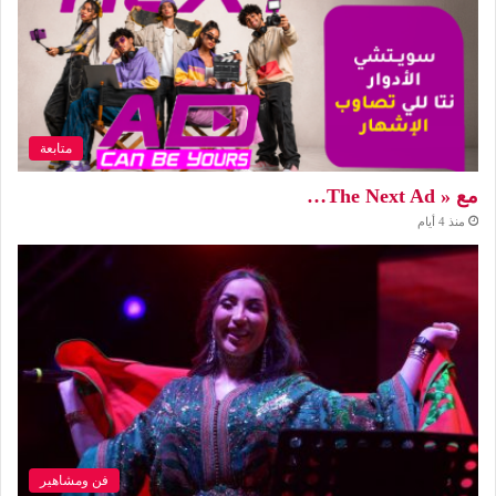
متابعة
مع « The Next Ad…
منذ 4 أيام
فن ومشاهير