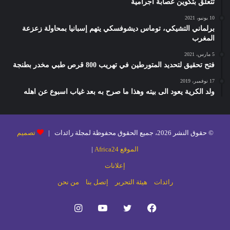
تتعلق بتكوين عصابة اجرامية
10 يونيو، 2021
برلماني التشيكي، توماس ديشوفسكي يتهم إسبانيا بمحاولة زعزعة
المغرب
5 مارس، 2021
فتح تحقيق لتحديد المتورطين في تهريب 800 قرص طبي مخدر بطنجة
17 نوفمبر، 2019
ولد الكرية يعود الى بيته وهذا ما صرح به بعد غياب اسبوع عن اهله
© حقوق النشر 2026، جميع الحقوق محفوظة لمجلة رائدات |
تصميم
الموقع Africa24
|
إعلانات
رائدات
هيئة التحرير
إتصل بنا
من نحن
فيسبوك
تويتر
يوتيوب
انستقرام