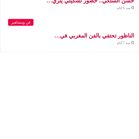
حسن السلكي.. حضور تشكيلي يثري…
منذ 6 أيام
فن ومشاهير
الناظور تحتفي بالفن المغربي في…
منذ 7 أيام