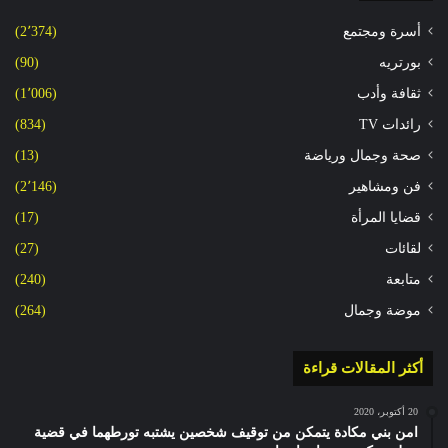
أسرة ومجتمع
(2٬374)
بورتريه
(90)
ثقافة وأدب
(1٬006)
رائدات TV
(834)
صحة وجمال ورياضة
(13)
فن ومشاهير
(2٬146)
قضايا المرأة
(17)
لقائات
(27)
متابعة
(240)
موضة وجمال
(264)
أكثر المقالات قراءة
20 أكتوبر، 2020
امن بني مكادة يتمكن من توقيف شخصين يشتبه تورطهما في قضية