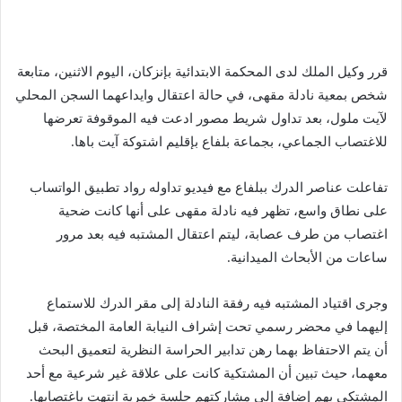
قرر وكيل الملك لدى المحكمة الابتدائية بإنزكان، اليوم الاثنين، متابعة
شخص بمعية نادلة مقهى، في حالة اعتقال وايداعهما السجن المحلي
لآيت ملول، بعد تداول شريط مصور ادعت فيه الموقوفة تعرضها
للاغتصاب الجماعي، بجماعة بلفاع بإقليم اشتوكة آيت باها.
تفاعلت عناصر الدرك ببلفاع مع فيديو تداوله رواد تطبيق الواتساب
على نطاق واسع، تظهر فيه نادلة مقهى على أنها كانت ضحية
اغتصاب من طرف عصابة، ليتم اعتقال المشتبه فيه بعد مرور
ساعات من الأبحاث الميدانية.
وجرى اقتياد المشتبه فيه رفقة النادلة إلى مقر الدرك للاستماع
إليهما في محضر رسمي تحت إشراف النيابة العامة المختصة، قبل
أن يتم الاحتفاظ بهما رهن تدابير الحراسة النظرية لتعميق البحث
معهما، حيث تبين أن المشتكية كانت على علاقة غير شرعية مع أحد
المشتكى بهم إضافة إلى مشاركتهم جلسة خمرية انتهت باغتصابها.