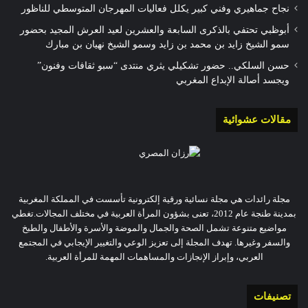
نجاح جماهيري وفني كبير يكلل فعاليات المهرجان المتوسطي للناظور
أبوظبي تحتفي بالذكرى السابعة والعشرين لعيد العرش المجيد بحضور
سمو الشيخ زايد بن محمد بن زايد وسمو الشيخ نهيان بن مبارك
حسن السلكي.. حضور تشكيلي يثري منتدى “سبو ثقافات وفنون”
ويجسد أصالة الإبداع المغربي
مقالات عشوائية
مجلة رائدات هي مجلة نسائية ورقية إلكترونية تأسست في المملكة المغربية
بمدينة طنجة عام 2012، تعنى بشؤون المرأة العربية في مختلف المجالات.تغطي
مواضيع متنوعة تشمل الصحة والجمال والموضة والأسرة والأطفال والطبخ
والسفر وغيرها. تهدف المجلة إلى تعزيز الوعي والتغيير الإيجابي في المجتمع
العربي، وإبراز الإنجازات والمساهمات المهمة للمرأة العربية.
تصنيفات