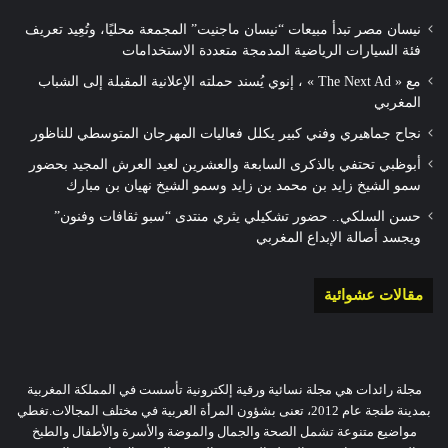
نيسان مصر تبدأ مبيعات “نيسان ماجنيت” المجمعة محليًا، وتُعِيد تعريف
فئة السيارات الرياضية المدمجة متعددة الاستخدامات
مع « The Next Ad » ، إنوي يُسند حملته الإعلانية المقبلة إلى الشباب
المغربي
نجاح جماهيري وفني كبير يكلل فعاليات المهرجان المتوسطي للناظور
أبوظبي تحتفي بالذكرى السابعة والعشرين لعيد العرش المجيد بحضور
سمو الشيخ زايد بن محمد بن زايد وسمو الشيخ نهيان بن مبارك
حسن السلكي.. حضور تشكيلي يثري منتدى “سبو ثقافات وفنون”
ويجسد أصالة الإبداع المغربي
مقالات عشوائية
مجلة رائدات هي مجلة نسائية ورقية إلكترونية تأسست في المملكة المغربية
بمدينة طنجة عام 2012، تعنى بشؤون المرأة العربية في مختلف المجالات.تغطي
مواضيع متنوعة تشمل الصحة والجمال والموضة والأسرة والأطفال والطبخ