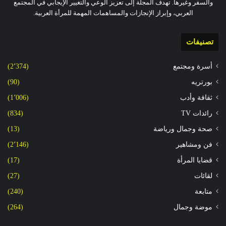
والسفر وغيرها. تهدف المجلة إلى تعزيز الوعي والتغيير الإيجابي في المجتمع
العربي، وإبراز الإنجازات والمساهمات المهمة للمرأة العربية.
تصنيفات
أسرة ومجتمع
(2٬374)
بورتريه
(90)
ثقافة وأدب
(1٬006)
رائدات TV
(834)
صحة وجمال ورياضة
(13)
فن ومشاهير
(2٬146)
قضايا المرأة
(17)
لقائات
(27)
متابعة
(240)
موضة وجمال
(264)