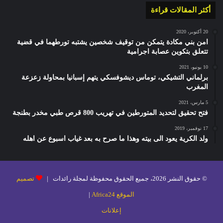
أكثر المقالات قراءة
20 أكتوبر، 2020
امن بني مكادة يتمكن من توقيف شخصين يشتبه تورطهما في قضية
تتعلق بتكوين عصابة اجرامية
10 يونيو، 2021
برلماني التشيكي، توماس ديشوفسكي يتهم إسبانيا بمحاولة زعزعة
المغرب
5 مارس، 2021
فتح تحقيق لتحديد المتورطين في تهريب 800 قرص طبي مخدر بطنجة
17 نوفمبر، 2019
ولد الكرية يعود الى بيته وهذا ما صرح به بعد غياب اسبوع عن اهله
© حقوق النشر 2026، جميع الحقوق محفوظة لمجلة رائدات |
تصميم
الموقع Africa24
|
إعلانات