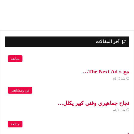
آخر المقالات
متابعة
مع « The Next Ad…
منذ 5 أيام
فن ومشاهير
نجاح جماهيري وفني كبير يكلل…
منذ 6 أيام
متابعة