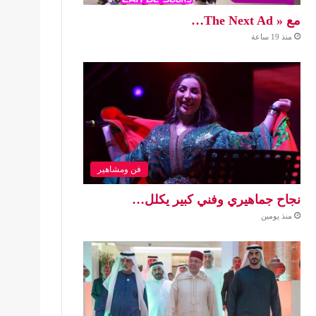
مع « The Next Ad…
منذ 19 ساعة
فن ومشاهير
نجاح جماهيري وفني كبير يكلل…
منذ يومين