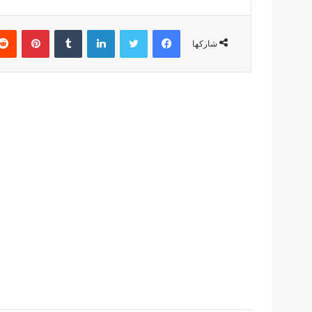
فيسبوك
تويتر
لينكدإن
بينتير
شاركها