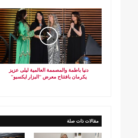
دنيا باطمة والمصممة العالمية ليلى عزيز
يكرمان بافتتاح معرض ''البزار ايكسبو''
مقالات ذات صلة