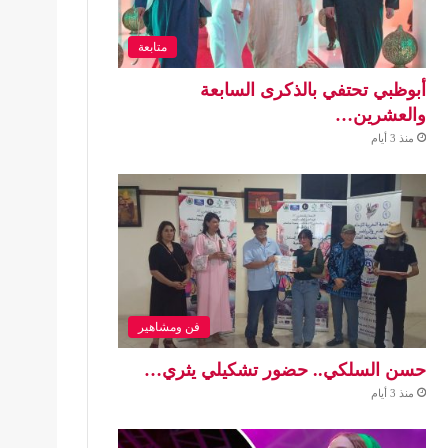
متابعة
أبوظبي تحتفي بالذكرى السابعة
والعشرين…
منذ 3 أيام
فن ومشاهير
حسن السلكي.. حضور تشكيلي يثري…
منذ 3 أيام