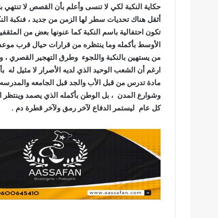
حكاية النكبة لكي لا تنسى وأعلم بأن القصص لا تنتهي ب
أثقل هناك تحديات سطر لها الزمن من جديد ، فنكبة النك
تكون احتفالية باسم النكبة كما عنونها بعض من المثقفي
الأوسط بأكمله وما ينتظره من قرارات حيال قرب موعد 
من يستهين بالنكبة واللجوء وطرق التهجير القصري ، وبم
ارغم أن الشعب الوحيد الذي لديه الأصرار لا مثيل له بأ
مادة تدرس من قبل الأب والجد قبل الجامعه والمدرسه
وشوارع المدن ، بل الوطن بأكمله الذي يصمد وينتظر الو
كل عام ليستمر الدفاع لآخر رمق ولآخر قطرة دم .