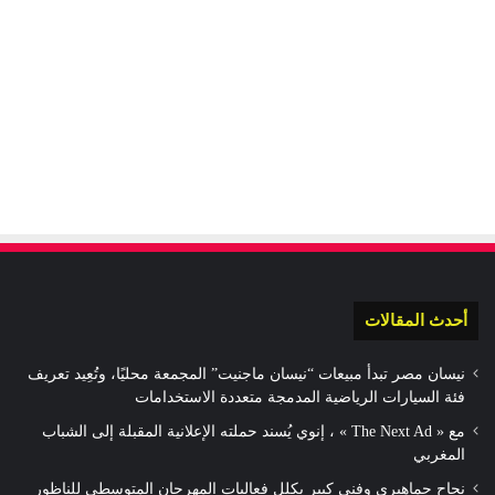
أحدث المقالات
نيسان مصر تبدأ مبيعات “نيسان ماجنيت” المجمعة محليًا، وتُعِيد تعريف
فئة السيارات الرياضية المدمجة متعددة الاستخدامات
مع « The Next Ad » ، إنوي يُسند حملته الإعلانية المقبلة إلى الشباب
المغربي
نجاح جماهيري وفني كبير يكلل فعاليات المهرجان المتوسطي للناظور