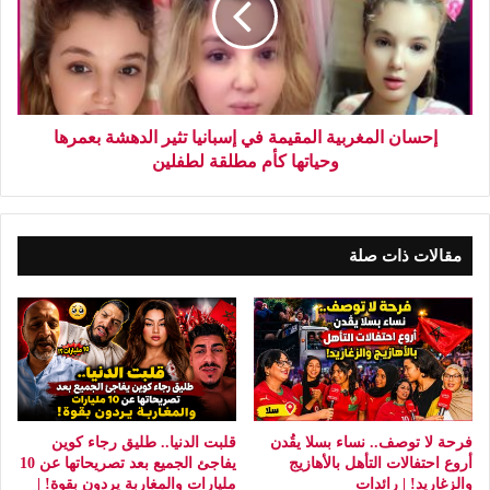
إحسان المغربية المقيمة في إسبانيا تثير الدهشة بعمرها
وحياتها كأم مطلقة لطفلين
مقالات ذات صلة
فرحة لا توصف.. نساء بسلا يقُدن
قلبت الدنيا.. طليق رجاء كوين
أروع احتفالات التأهل بالأهازيج
يفاجئ الجميع بعد تصريحاتها عن 10
والزغاريد! | رائدات
مليارات والمغاربة يردون بقوة! |