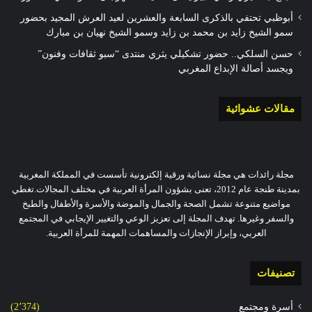
أبوظبي تحتفي بالذكرى السابعة والعشرين لعيد العرش المجيد بحضور
سمو الشيخ زايد بن محمد بن زايد وسمو الشيخ نهيان بن مبارك
حسن السلكي.. حضور تشكيلي يثري منتدى “سبو ثقافات وفنون”
ويجسد أصالة الإبداع المغربي
مقالات عشوائية
مجلة رائدات هي مجلة نسائية ورقية إلكترونية تأسست في المملكة المغربية
بمدينة طنجة عام 2012، تعنى بشؤون المرأة العربية في مختلف المجالات.تغطي
مواضيع متنوعة تشمل الصحة والجمال والموضة والأسرة والأطفال والطبخ
والسفر وغيرها. تهدف المجلة إلى تعزيز الوعي والتغيير الإيجابي في المجتمع
العربي، وإبراز الإنجازات والمساهمات المهمة للمرأة العربية.
تصنيفات
أسرة ومجتمع
(2٬374)