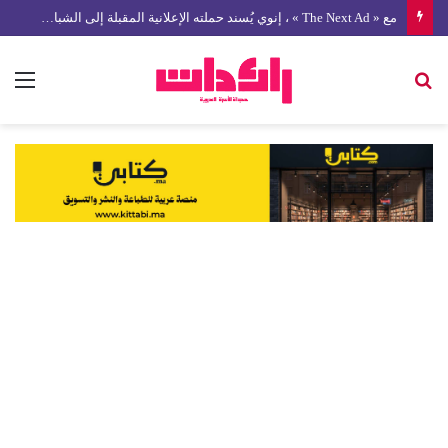
مع « The Next Ad » ، إنوي يُسند حملته الإعلانية المقبلة إلى الشباب المغربي
بحث
الق
عن