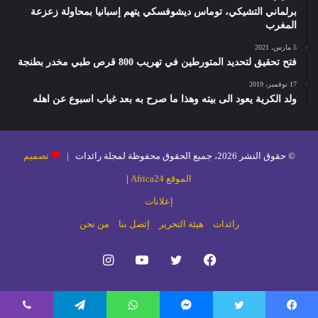
برلماني التشيكي، توماس ديشوفسكي يتهم إسبانيا بمحاولة زعزعة
المغرب
5 مارس، 2021
فتح تحقيق لتحديد المتورطين في تهريب 800 قرص طبي مخدر بطنجة
17 نوفمبر، 2019
ولد الكرية يعود الى بيته وهذا ما صرح به بعد غياب اسبوع عن اهله
© حقوق النشر 2026، جميع الحقوق محفوظة لمجلة رائدات |
تصميم
الموقع Africa24
|
إعلانات
رائدات
هيئة التحرير
إتصل بنا
من نحن
فيسبوك
تويتر
يوتيوب
انستقرام