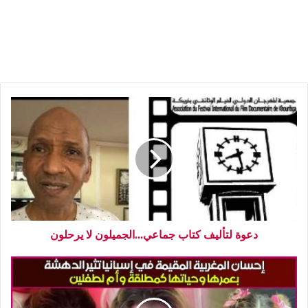
دعوة لتأليف كتاب جماعي...الجميلون لا يرحلون