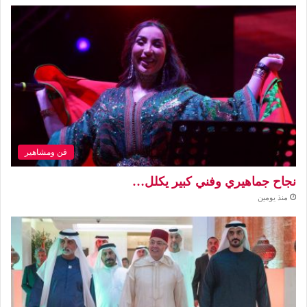
فن ومشاهير
نجاح جماهيري وفني كبير يكلل…
منذ يومين