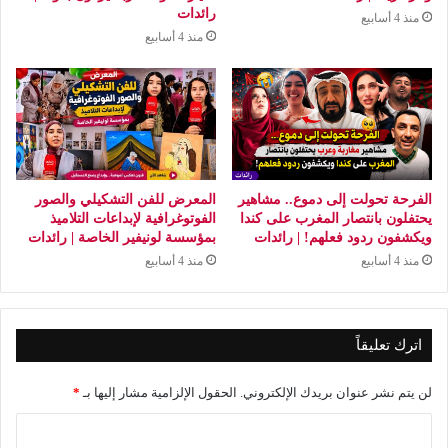
رائدات
منذ 4 أسابيع
منذ 4 أسابيع
الفرحة تحولت إلى دموع.. مشاهير
المعرض للفن التشكيلي والصور
يحتفلون بانتصار المغرب على كندا
الفوتوغرافية لإبداعات التلاميذ
ويكشفون ردود فعلهم! | رائدات
بمؤسسة لونيفير الخاصة | رائدات
منذ 4 أسابيع
منذ 4 أسابيع
اترك تعليقاً
لن يتم نشر عنوان بريدك الإلكتروني.
الحقول الإلزامية مشار إليها بـ
*
ا