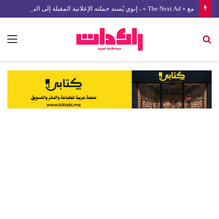
مع « The Next Ad » ، إنوي يُسند حملته الإعلانية المقبلة إلى الشباب المغربي
بحث
الق
عن