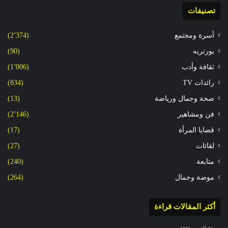
تصنيفات
أسرة ومجتمع
(2٬374)
بورتريه
(90)
ثقافة وأدب
(1٬006)
رائدات TV
(834)
صحة وجمال ورياضة
(13)
فن ومشاهير
(2٬146)
قضايا المرأة
(17)
لقائات
(27)
متابعة
(240)
موضة وجمال
(264)
أكثر المقالات قراءة