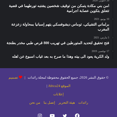
20 أكتوبر، 2020
امن بني مكادة يتمكن من توقيف شخصين يشتبه تورطهما في قضية
تتعلق بتكوين عصابة اجرامية
10 يونيو، 2021
برلماني التشيكي، توماس ديشوفسكي يتهم إسبانيا بمحاولة زعزعة
المغرب
5 مارس، 2021
فتح تحقيق لتحديد المتورطين في تهريب 800 قرص طبي مخدر بطنجة
17 نوفمبر، 2019
ولد الكرية يعود الى بيته وهذا ما صرح به بعد غياب اسبوع عن اهله
© حقوق النشر 2026، جميع الحقوق محفوظة لمجلة رائدات |
تصميم
الموقع Africa24
|
إعلانات
رائدات
هيئة التحرير
إتصل بنا
من نحن
فيسبوك
تويتر
يوتيوب
انستقرام