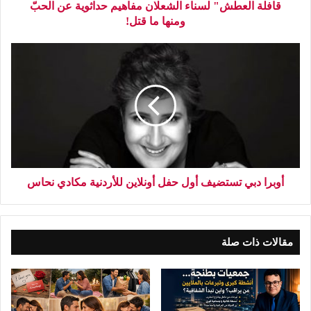
قافلة العطش" لسناء الشعلان مفاهيم حداثوية عن الحبّ
ومنها ما قتل!
أوبرا دبي تستضيف أول حفل أونلاين للأردنية مكادي نحاس
مقالات ذات صلة