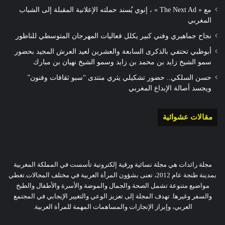
مع « The Next Ad » ، إنوي يُسند حملته الإعلانية المقبلة إلى الشباب
المغربي
نجاح جماهيري وفني كبير يكلل فعاليات المهرجان المتوسطي للناظور
أبوظبي تحتفي بالذكرى السابعة والعشرين لعيد العرش المجيد بحضور
سمو الشيخ زايد بن محمد بن زايد وسمو الشيخ نهيان بن مبارك
حسن السلكي.. حضور تشكيلي يثري منتدى “سبو ثقافات وفنون”
ويجسد أصالة الإبداع المغربي
مقالات عشوائية
مجلة رائدات هي مجلة نسائية ورقية إلكترونية تأسست في المملكة المغربية
بمدينة طنجة عام 2012، تعنى بشؤون المرأة العربية في مختلف المجالات.تغطي
مواضيع متنوعة تشمل الصحة والجمال والموضة والأسرة والأطفال والطبخ
والسفر وغيرها. تهدف المجلة إلى تعزيز الوعي والتغيير الإيجابي في المجتمع
العربي، وإبراز الإنجازات والمساهمات المهمة للمرأة العربية.