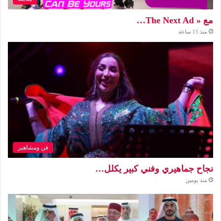
مع « The Next Ad…
منذ 15 ساعة
فن ومشاهير
نجاح جماهيري وفني كبير يكلل…
منذ يومين