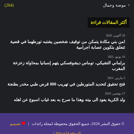
موضة وجمال
(264)
أكثر المقالات قراءة
20 أكتوبر، 2020
امن بني مكادة يتمكن من توقيف شخصين يشتبه تورطهما في قضية
تتعلق بتكوين عصابة اجرامية
10 يونيو، 2021
برلماني التشيكي، توماس ديشوفسكي يتهم إسبانيا بمحاولة زعزعة
المغرب
5 مارس، 2021
فتح تحقيق لتحديد المتورطين في تهريب 800 قرص طبي مخدر بطنجة
17 نوفمبر، 2019
ولد الكرية يعود الى بيته وهذا ما صرح به بعد غياب اسبوع عن اهله
© حقوق النشر 2026، جميع الحقوق محفوظة لمجلة رائدات |
تصميم
الموقع Africa24
|