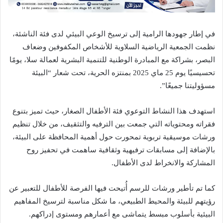
في إطار جهودها الرامية إلى ترسيخ الوعي البيئي لدى فئة الناشئة،
نظمت الجمعية الرياضية السلاوية للأشخاص المكفوفين وضعاف
البصر، بشراكة مع المبادرة الوطنية للتنمية البشرية لعمالة سلا، يومًا
تحسيسيًا يوم 25 ماي 2025 بمنتزه الحرية، تحت شعار “البيئة
مسؤوليتنا جميعًا”.
استهدف هذا النشاط التوعوي فئة الأطفال الصغار، حيث تميز بتنوع
فقراته ومحتوياته التي جمعت بين الترفيه والتثقيف، من خلال تنظيم
ورشات موسيقية تربوية تمحورت حول أهمية المحافظة على البيئة،
بالإضافة إلى مسابقات ترفيهية وثقافية ساهمت في تحفيز روح
المشاركة والانخراط لدى الأطفال.
كما تم تأطير ورشات للرسم أُتيحت فيها الفرصة للأطفال للتعبير عن
رؤيتهم للبيئة والمحيط الطبيعي، ما شكل مناسبة لترسيخ المفاهيم
البيئية بأسلوب مبسط يتماشى مع أعمارهم ومستوى إدراكهم.