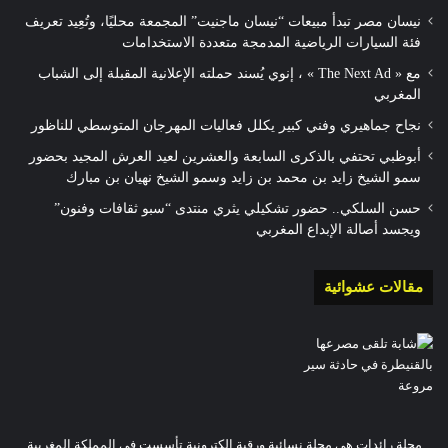
نيسان مصر تبدأ مبيعات “نيسان ماجنيت” المجمعة محليًا، وتُعِيد تعريف
فئة السيارات الرياضية المدمجة متعددة الاستخدامات
مع « The Next Ad » ، إنوي يُسند حملته الإعلانية المقبلة إلى الشباب
المغربي
نجاح جماهيري وفني كبير يكلل فعاليات المهرجان المتوسطي للناظور
أبوظبي تحتفي بالذكرى السابعة والعشرين لعيد العرش المجيد بحضور
سمو الشيخ زايد بن محمد بن زايد وسمو الشيخ نهيان بن مبارك
حسن السلكي.. حضور تشكيلي يثري منتدى “سبو ثقافات وفنون”
ويجسد أصالة الإبداع المغربي
مقالات عشوائية
مجلة رائدات هي مجلة نسائية ورقية إلكترونية تأسست في المملكة المغربية