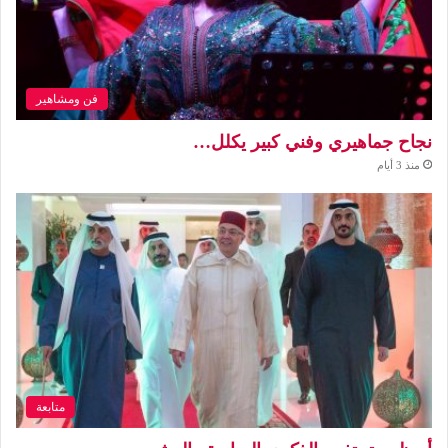
فن ومشاهير
نجاح جماهيري وفني كبير يكلل…
منذ 3 أيام
متابعة