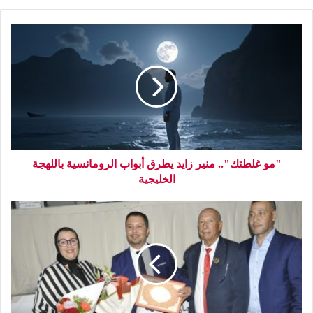
"مو غلطتك".. منير زايد يطرق أبواب الرومانسية باللهجة
الخليجية