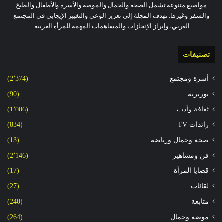
مواضيع متنوعة تشمل الصحة والجمال والموضة والأسرة والأطفال والطبخ
والسفر وغيرها. تهدف المجلة إلى تعزيز الوعي والتغيير الإيجابي في المجتمع
العربي، وإبراز الإنجازات والمساهمات المهمة للمرأة العربية.
تصنيفات
أسرة ومجتمع
(2٬374)
بورتريه
(90)
ثقافة وأدب
(1٬006)
رائدات TV
(834)
صحة وجمال ورياضة
(13)
فن ومشاهير
(2٬146)
قضايا المرأة
(17)
لقائات
(27)
متابعة
(240)
موضة وجمال
(264)