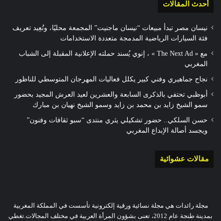
أحدث المقالات
نيسان مصر تبدأ مبيعات “نيسان ماجنيت” المجمعة محليًا، وتُعِيد تعريف
فئة السيارات الرياضية المدمجة متعددة الاستخدامات
مع « The Next Ad » ، إنوي يُسند حملته الإعلانية المقبلة إلى الشباب
المغربي
نجاح جماهيري وفني كبير يكلل فعاليات المهرجان المتوسطي للناظور
أبوظبي تحتفي بالذكرى السابعة والعشرين لعيد العرش المجيد بحضور
سمو الشيخ زايد بن محمد بن زايد وسمو الشيخ نهيان بن مبارك
حسن السلكي.. حضور تشكيلي يثري منتدى “سبو ثقافات وفنون”
ويجسد أصالة الإبداع المغربي
مقالات عشوائية
مجلة رائدات هي مجلة نسائية ورقية إلكترونية تأسست في المملكة المغربية
بمدينة طنجة عام 2012، تعنى بشؤون المرأة العربية في مختلف المجالات.تغطي