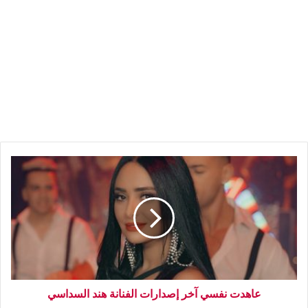
عاهدت نفسي آخر إصدارات الفنانة هند السداسي