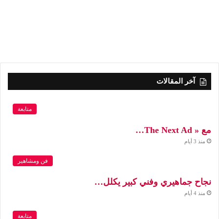
آخر المقالات
متابعة
مع « The Next Ad…
منذ 3 أيام
فن ومشاهير
نجاح جماهيري وفني كبير يكلل…
منذ 4 أيام
متابعة